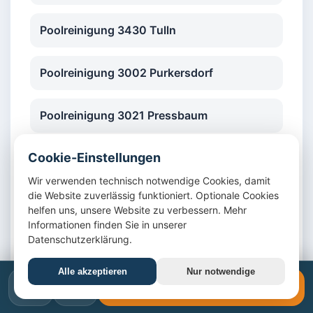
Poolreinigung 3430 Tulln
Poolreinigung 3002 Purkersdorf
Poolreinigung 3021 Pressbaum
Cookie-Einstellungen
Poolreinigung 3003 Gablitz
Wir verwenden technisch notwendige Cookies, damit
die Website zuverlässig funktioniert. Optionale Cookies
Poolreinigung 2201 Gerasdorf bei Wien
helfen uns, unsere Website zu verbessern. Mehr
Informationen finden Sie in unserer
Datenschutzerklärung.
Poolreinigung 2232 Deutsch-Wagram
Alle akzeptieren
Nur notwendige
📞
✉️
Poolreinigung 2230 Gänserndorf
📞 +43 1 4420617