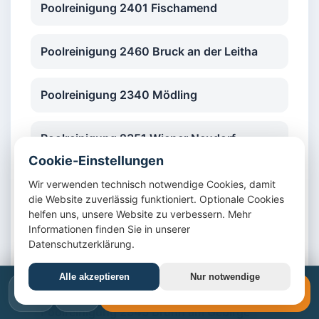
Poolreinigung 2401 Fischamend
Poolreinigung 2460 Bruck an der Leitha
Poolreinigung 2340 Mödling
Poolreinigung 2351 Wiener Neudorf
Cookie-Einstellungen
Poolreinigung 2352 Gumpoldskirchen
Wir verwenden technisch notwendige Cookies, damit
die Website zuverlässig funktioniert. Optionale Cookies
helfen uns, unsere Website zu verbessern. Mehr
Poolreinigung 2353 Guntramsdorf
Informationen finden Sie in unserer
Datenschutzerklärung.
Poolreinigung 2380 Perchtoldsdorf
Alle akzeptieren
Nur notwendige
📞
✉️
📞 +43 1 4420617
Poolreinigung 2345 Brunn am Gebirge