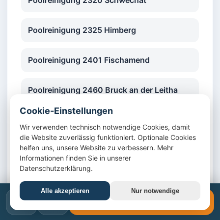
Poolreinigung 2320 Schwechat
Poolreinigung 2325 Himberg
Poolreinigung 2401 Fischamend
Poolreinigung 2460 Bruck an der Leitha
Cookie-Einstellungen
Poolreinigung 2340 Mödling
Wir verwenden technisch notwendige Cookies, damit
die Website zuverlässig funktioniert. Optionale Cookies
helfen uns, unsere Website zu verbessern. Mehr
Poolreinigung 2351 Wiener Neudorf
Informationen finden Sie in unserer
Datenschutzerklärung.
Poolreinigung 2353 Guntramsdorf
Alle akzeptieren
Nur notwendige
📞
✉️
📞 +43 1 4420617
Poolreinigung 2380 Perchtoldsdorf