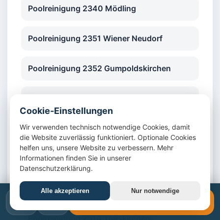
Poolreinigung 2340 Mödling
Poolreinigung 2351 Wiener Neudorf
Poolreinigung 2352 Gumpoldskirchen
Poolreinigung 2353 Guntramsdorf
Cookie-Einstellungen
Wir verwenden technisch notwendige Cookies, damit
Poolreinigung 2380 Perchtoldsdorf
die Website zuverlässig funktioniert. Optionale Cookies
helfen uns, unsere Website zu verbessern. Mehr
Poolreinigung 2345 Brunn am Gebirge
Informationen finden Sie in unserer
Datenschutzerklärung.
Poolreinigung 2344 Maria Enzersdorf
Alle akzeptieren
Nur notwendige
📞
✉️
📞 +43 1 4420617
Poolreinigung 2514 Traiskirchen