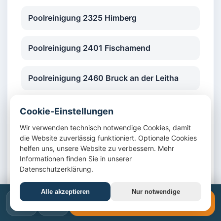
Poolreinigung 2325 Himberg
Poolreinigung 2401 Fischamend
Poolreinigung 2460 Bruck an der Leitha
Poolreinigung 2340 Mödling
Cookie-Einstellungen
Wir verwenden technisch notwendige Cookies, damit
Poolreinigung 2351 Wiener Neudorf
die Website zuverlässig funktioniert. Optionale Cookies
helfen uns, unsere Website zu verbessern. Mehr
Informationen finden Sie in unserer
Poolreinigung 2352 Gumpoldskirchen
Datenschutzerklärung.
Alle akzeptieren
Nur notwendige
Poolreinigung 2353 Guntramsdorf
📞
✉️
📞 +43 1 4420617