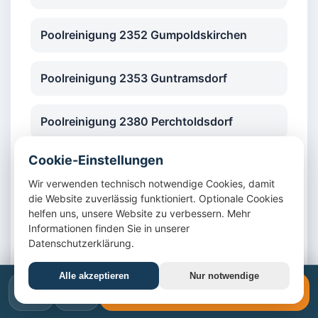
Poolreinigung 2352 Gumpoldskirchen
Poolreinigung 2353 Guntramsdorf
Poolreinigung 2380 Perchtoldsdorf
Cookie-Einstellungen
Poolreinigung 2345 Brunn am Gebirge
Wir verwenden technisch notwendige Cookies, damit
die Website zuverlässig funktioniert. Optionale Cookies
Poolreinigung 2344 Maria Enzersdorf
helfen uns, unsere Website zu verbessern. Mehr
Informationen finden Sie in unserer
Datenschutzerklärung.
Poolreinigung 2514 Traiskirchen
Alle akzeptieren
Nur notwendige
📞
✉️
📞 +43 1 4420617
Poolreinigung 2500 Baden