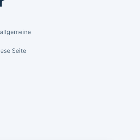
r
 allgemeine
iese Seite