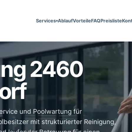
Services
Ablauf
Vorteile
FAQ
Preisliste
Kon
ung 2460
orf
service und Poolwartung für
besitzer mit strukturierter Reinigung,