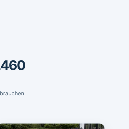
2460
 brauchen