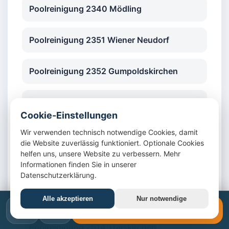
Poolreinigung 2340 Mödling
Poolreinigung 2351 Wiener Neudorf
Poolreinigung 2352 Gumpoldskirchen
Poolreinigung 2353 Guntramsdorf
Cookie-Einstellungen
Wir verwenden technisch notwendige Cookies, damit
Poolreinigung 2380 Perchtoldsdorf
die Website zuverlässig funktioniert. Optionale Cookies
helfen uns, unsere Website zu verbessern. Mehr
Poolreinigung 2345 Brunn am Gebirge
Informationen finden Sie in unserer
Datenschutzerklärung.
Poolreinigung 2344 Maria Enzersdorf
Alle akzeptieren
Nur notwendige
📞
✉️
📞 +43 1 4420617
Poolreinigung 2514 Traiskirchen