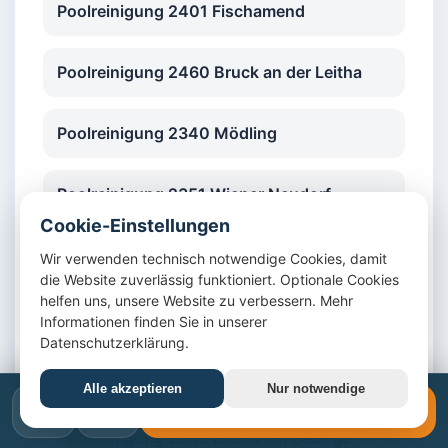
Poolreinigung 2401 Fischamend
Poolreinigung 2460 Bruck an der Leitha
Poolreinigung 2340 Mödling
Poolreinigung 2351 Wiener Neudorf
Cookie-Einstellungen
Poolreinigung 2352 Gumpoldskirchen
Wir verwenden technisch notwendige Cookies, damit
die Website zuverlässig funktioniert. Optionale Cookies
helfen uns, unsere Website zu verbessern. Mehr
Poolreinigung 2353 Guntramsdorf
Informationen finden Sie in unserer
Datenschutzerklärung.
Poolreinigung 2380 Perchtoldsdorf
Alle akzeptieren
Nur notwendige
📞
✉️
📞 +43 1 4420617
Poolreinigung 2345 Brunn am Gebirge