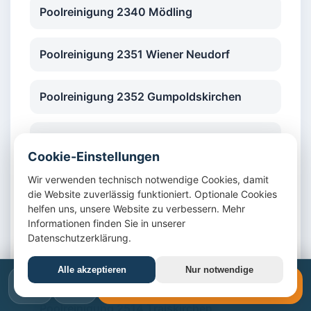
Poolreinigung 2340 Mödling
Poolreinigung 2351 Wiener Neudorf
Poolreinigung 2352 Gumpoldskirchen
Poolreinigung 2353 Guntramsdorf
Cookie-Einstellungen
Wir verwenden technisch notwendige Cookies, damit
Poolreinigung 2380 Perchtoldsdorf
die Website zuverlässig funktioniert. Optionale Cookies
helfen uns, unsere Website zu verbessern. Mehr
Poolreinigung 2345 Brunn am Gebirge
Informationen finden Sie in unserer
Datenschutzerklärung.
Poolreinigung 2344 Maria Enzersdorf
Alle akzeptieren
Nur notwendige
📞
✉️
📞 +43 1 4420617
Poolreinigung 2514 Traiskirchen