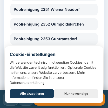
Poolreinigung 2351 Wiener Neudorf
Poolreinigung 2352 Gumpoldskirchen
Poolreinigung 2353 Guntramsdorf
Poolreinigung 2380 Perchtoldsdorf
Cookie-Einstellungen
Wir verwenden technisch notwendige Cookies, damit
die Website zuverlässig funktioniert. Optionale Cookies
Poolreinigung 2345 Brunn am Gebirge
helfen uns, unsere Website zu verbessern. Mehr
Informationen finden Sie in unserer
Datenschutzerklärung.
Poolreinigung 2344 Maria Enzersdorf
Alle akzeptieren
Nur notwendige
Poolreinigung 2514 Traiskirchen
📞
✉️
📞 +43 1 4420617