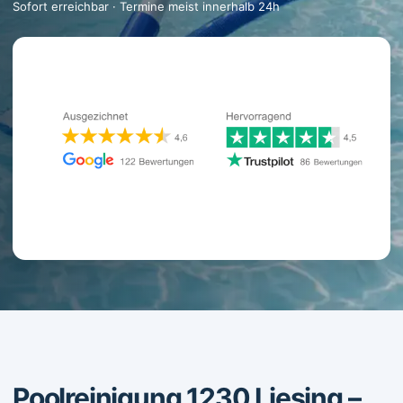
Sofort erreichbar · Termine meist innerhalb 24h
Poolreinigung 1230 Liesing –