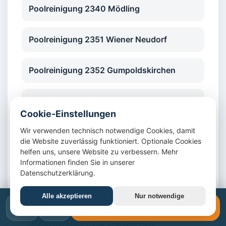
Poolreinigung 2340 Mödling
Poolreinigung 2351 Wiener Neudorf
Poolreinigung 2352 Gumpoldskirchen
Poolreinigung 2353 Guntramsdorf
Cookie-Einstellungen
Wir verwenden technisch notwendige Cookies, damit
Poolreinigung 2380 Perchtoldsdorf
die Website zuverlässig funktioniert. Optionale Cookies
helfen uns, unsere Website zu verbessern. Mehr
Poolreinigung 2345 Brunn am Gebirge
Informationen finden Sie in unserer
Datenschutzerklärung.
Poolreinigung 2344 Maria Enzersdorf
Alle akzeptieren
Nur notwendige
📞
✉️
📞 +43 1 4420617
Poolreinigung 2514 Traiskirchen