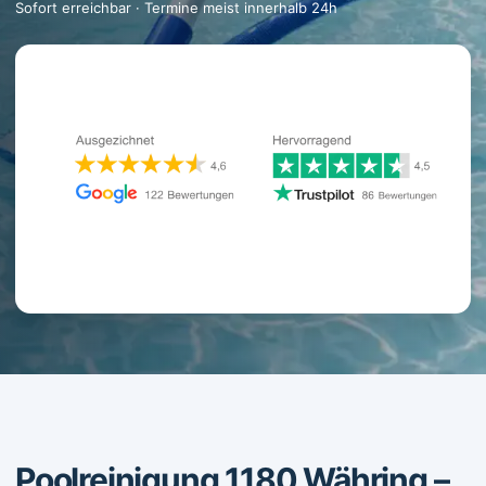
Sofort erreichbar · Termine meist innerhalb 24h
Poolreinigung 1180 Währing –