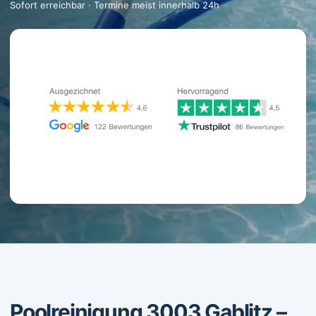
Sofort erreichbar · Termine meist innerhalb 24h
Poolreinigung 3003 Gablitz –