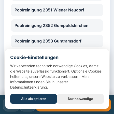
Poolreinigung 2351 Wiener Neudorf
Poolreinigung 2352 Gumpoldskirchen
Poolreinigung 2353 Guntramsdorf
Poolreinigung 2380 Perchtoldsdorf
Cookie-Einstellungen
Wir verwenden technisch notwendige Cookies, damit
die Website zuverlässig funktioniert. Optionale Cookies
Poolreinigung 2345 Brunn am Gebirge
helfen uns, unsere Website zu verbessern. Mehr
Informationen finden Sie in unserer
Datenschutzerklärung.
Poolreinigung 2344 Maria Enzersdorf
Alle akzeptieren
Nur notwendige
Poolreinigung 2514 Traiskirchen
📞
✉️
📞 +43 1 4420617