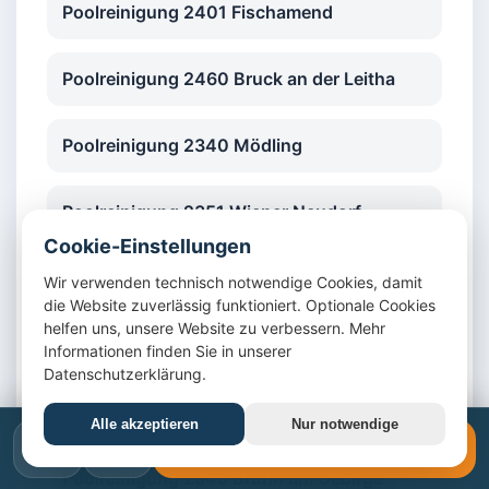
Poolreinigung 2401 Fischamend
Poolreinigung 2460 Bruck an der Leitha
Poolreinigung 2340 Mödling
Poolreinigung 2351 Wiener Neudorf
Cookie-Einstellungen
Poolreinigung 2352 Gumpoldskirchen
Wir verwenden technisch notwendige Cookies, damit
die Website zuverlässig funktioniert. Optionale Cookies
helfen uns, unsere Website zu verbessern. Mehr
Poolreinigung 2353 Guntramsdorf
Informationen finden Sie in unserer
Datenschutzerklärung.
Poolreinigung 2380 Perchtoldsdorf
Alle akzeptieren
Nur notwendige
📞
✉️
📞 +43 1 4420617
Poolreinigung 2345 Brunn am Gebirge