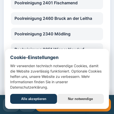
Poolreinigung 2401 Fischamend
Poolreinigung 2460 Bruck an der Leitha
Poolreinigung 2340 Mödling
Poolreinigung 2351 Wiener Neudorf
Cookie-Einstellungen
Poolreinigung 2352 Gumpoldskirchen
Wir verwenden technisch notwendige Cookies, damit
die Website zuverlässig funktioniert. Optionale Cookies
helfen uns, unsere Website zu verbessern. Mehr
Poolreinigung 2353 Guntramsdorf
Informationen finden Sie in unserer
Datenschutzerklärung.
Poolreinigung 2380 Perchtoldsdorf
Alle akzeptieren
Nur notwendige
📞
✉️
📞 +43 1 4420617
Poolreinigung 2345 Brunn am Gebirge